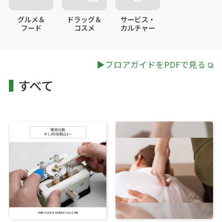
グルメ＆
ドラッグ＆
サービス・
フード
コスメ
カルチャー
サービス
施設案内
▶フロアガイドをPDFで見る
すべて
アクセス・駐車場
駐車場出庫・
出庫予測時間のご案内
スタッフ募集
イベントスペース
ご利用案内
ご利用規約
プライバシーポリシー