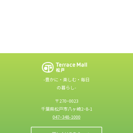
-豊かに・楽しむ・毎日
の暮らし-
〒270ｰ0023
千葉県松戸市
八ヶ崎2ｰ8-1
047ｰ348-1000