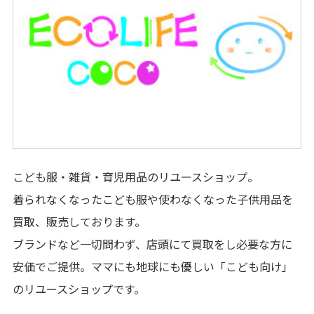
サービス
施設案内
アクセス・駐車場
駐車場出庫・
出庫予測時間のご案内
こども服・雑貨・育児用品のリユースショップ。
スタッフ募集
着られなくなったこども服や使わなくなった子供用品を
買取、販売しております。
イベントスペース
ご利用案内
ブランドなど一切問わず、店頭にて買取をし必要な方に
安価でご提供。ママにも地球にも優しい「こども向け」
ご利用規約
のリユースショップです。
プライバシーポリシー